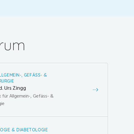
trum
ALLGEMEIN-, GEFÄSS- &
RURGIE
d. Urs Zingg
k für Allgemein-, Gefäss- &
gie
OGIE & DIABETOLOGIE