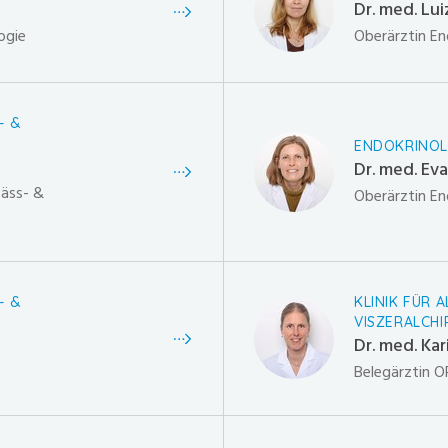
Dr. med. Lu
ogie
Oberärztin En
- &
ENDOKRINOL
Dr. med. Ev
fäss- &
Oberärztin En
- &
KLINIK FÜR 
VISZERALCHI
Dr. med. Ka
Belegärztin O