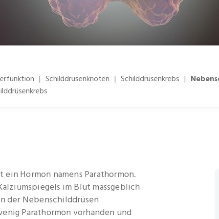
erfunktion
|
Schilddrüsenknoten
|
Schilddrüsenkrebs
|
Nebensc
ilddrüsenkrebs
rt ein Hormon namens Parathormon.
 Kalziumspiegels im Blut massgeblich
ion der Nebenschilddrüsen
 wenig Parathormon vorhanden und