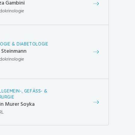
iza Gambini
dokrinologie
OGIE & DIABETOLOGIE
a Steinmann
dokrinologie
ALLGEMEIN-, GEFÄSS- &
RURGIE
rin Murer Soyka
RL