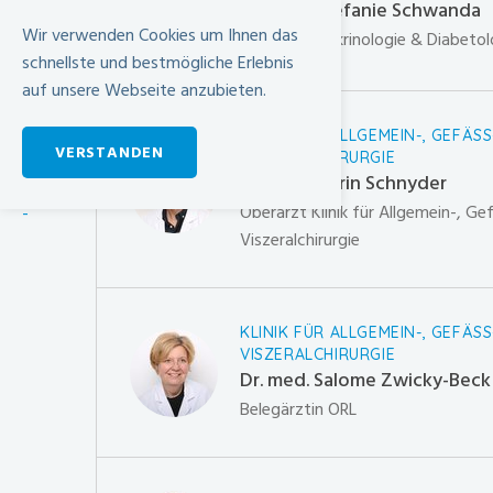
Dr. med. Stefanie Schwanda
Wir verwenden Cookies um Ihnen das
Leiterin Endokrinologie & Diabetol
schnellste und bestmögliche Erlebnis
auf unsere Webseite anzubieten.
KLINIK FÜR ALLGEMEIN-, GEFÄSS
VERSTANDEN
VISZERALCHIRURGIE
Dr. med. Flurin Schnyder
Oberarzt Klinik für Allgemein-, Ge
-
Viszeralchirurgie
KLINIK FÜR ALLGEMEIN-, GEFÄSS
VISZERALCHIRURGIE
Dr. med. Salome Zwicky-Beck
Belegärztin ORL