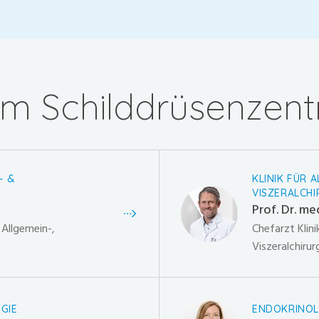
m Schilddrüsenzen
- &
KLINIK FÜR 
VISZERALCHI
Prof. Dr. me
r Allgemein-,
Chefarzt Klini
Viszeralchirur
GIE
ENDOKRINOL