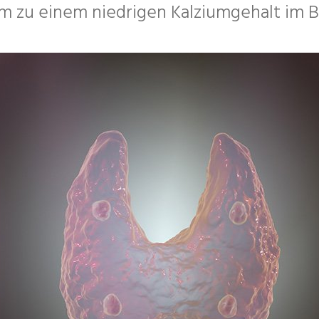
 zu einem niedrigen Kalziumgehalt im Bl
gie &
che