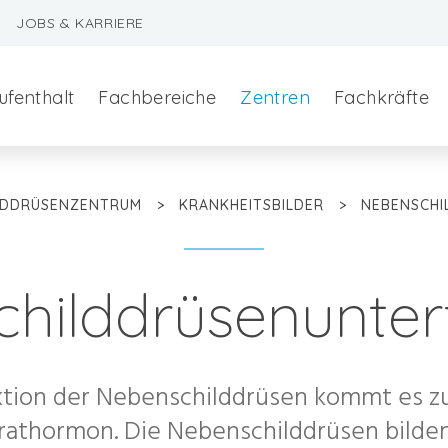
JOBS & KARRIERE
ufenthalt
Fachbereiche
Zentren
Fachkräfte
LDDRÜSENZENTRUM
>
KRANKHEITSBILDER
>
NEBENSCHI
hilddrüsenunter
szeralchirurgie
ktion der Nebenschilddrüsen kommt es zu
edizin
athormon. Die Nebenschilddrüsen bilde