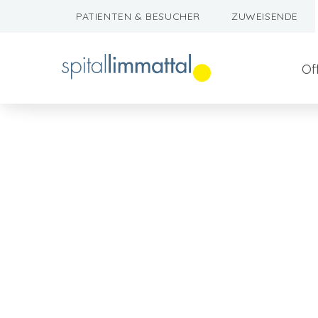
PATIENTEN & BESUCHER
ZUWEISENDE
Of
Berufslehre
Organisation
Ausbildungen Höhere Fachschule
Bauprojekte
Nachdiplomstudiengänge
Medien