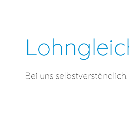
Ausbildungen Fachhochschule
Veranstaltungen
Facharzt
Lohngleic
Bei uns selbstverständlich.