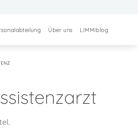
rsonalabteilung
Über uns
LIMMIblog
TENZ
ssistenzarzt
el.