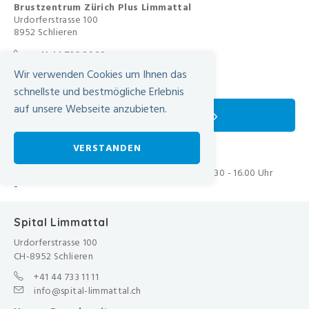
Brustzentrum Zürich Plus Limmattal
Urdorferstrasse 100
8952 Schlieren
+41 44 736 86 39
+41 44 736 24 46
Wir verwenden Cookies um Ihnen das
brustzentrum@spital-limmattal.ch
schnellste und bestmögliche Erlebnis
auf unsere Webseite anzubieten.
KONTAKTFORMULAR
VERSTANDEN
Telefonische Erreichbarkeit
Montag - Freitag von 08.00 - 12.00 Uhr und 13.30 - 16.00 Uhr
-
Spital Limmattal
Urdorferstrasse 100
CH-8952 Schlieren
+41 44 733 11 11
info@spital-limmattal.ch