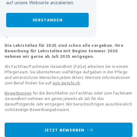
auf unsere Webseite anzubieten.
Urdorferstrasse 100
8952 Schlieren
VERSTANDEN
+41 44 736 84 96
personalabteilung@spital-limmattal.ch
-
Die Lehrstellen für 2025 sind schon alle vergeben. Ihre
Bewerbung für Lehrstellen mit Beginn Sommer 2026
nehmen wir gerne ab Juli 2025 entgegen.
Als Fachfrau/Fachmann Gesundheit (FaGe) arbeiten Sie in einem
Pflegeteam. Sie übernehmen vielfältige Aufgaben in der Pflege
und unterstützen Menschen jeden Alters. Weitere Informationen
zum Beruf finden Sie auf
puls-berufe.ch
.
Bewerbungen
für die Berufslehre zur Fachfrau oder zum Fachmann
Gesundheit nehmen wir gerne jeweils ab Juli für das
darauffolgende Jahr entgegen. Wir berücksichtigen ausschliesslich
vollständige Bewerbungsdossiers.
JETZT BEWERBEN