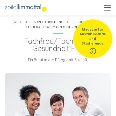
>
AUS- & WEITERBILDUNG
>
BERUFSLEHRE
>
FACHFRAU/FACHMANN GESUNDHEIT EFZ
Magazin für
Auszubildende
und
Fachfrau/Fachmann
Studierende
Gesundheit EFZ
Ein Beruf in der Pflege mit Zukunft.