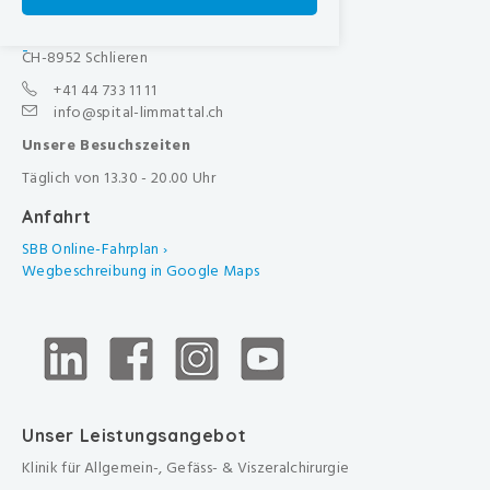
Spital Limmattal
Urdorferstrasse 100
-
CH-8952 Schlieren
+41 44 733 11 11
info@spital-limmattal.ch
Unsere Besuchszeiten
Täglich von 13.30 - 20.00 Uhr
Anfahrt
SBB Online-Fahrplan ›
Wegbeschreibung in Google Maps
Unser Leistungsangebot
Klinik für Allgemein-, Gefäss- & Viszeralchirurgie