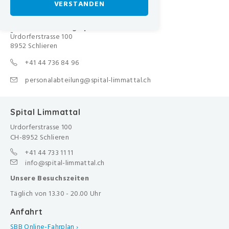
VERSTANDEN
Kontakt
Personalabteilung Spital Limmattal
-
Urdorferstrasse 100
8952 Schlieren
+41 44 736 84 96
personalabteilung@spital-limmattal.ch
Spital Limmattal
Urdorferstrasse 100
CH-8952 Schlieren
+41 44 733 11 11
info@spital-limmattal.ch
Unsere Besuchszeiten
Täglich von 13.30 - 20.00 Uhr
Anfahrt
SBB Online-Fahrplan ›