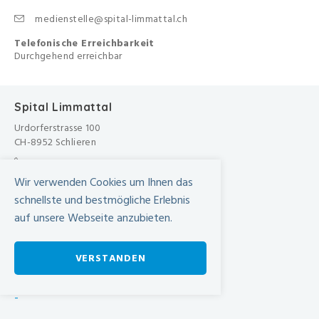
medienstelle@spital-limmattal.ch
Telefonische Erreichbarkeit
Durchgehend erreichbar
Spital Limmattal
Urdorferstrasse 100
CH-8952 Schlieren
+41 44 733 11 11
info@spital-limmattal.ch
Wir verwenden Cookies um Ihnen das
schnellste und bestmögliche Erlebnis
Unsere Besuchszeiten
auf unsere Webseite anzubieten.
Täglich von 13.30 - 20.00 Uhr
Anfahrt
VERSTANDEN
SBB Online-Fahrplan ›
Wegbeschreibung in Google Maps
-