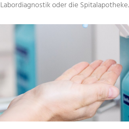
Labordiagnostik oder die Spitalapotheke.
gie &
che