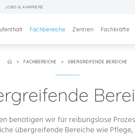
JOBS & KARRIERE
ufenthalt
Fachbereiche
Zentren
Fachkräfte
>
FACHBEREICHE
>
ÜBERGREIFENDE BEREICHE
rgreifende Bere
szeralchirurgie
en benötigen wir für reibungslose Proze
edizin
iche übergreifende Bereiche wie Pfleg