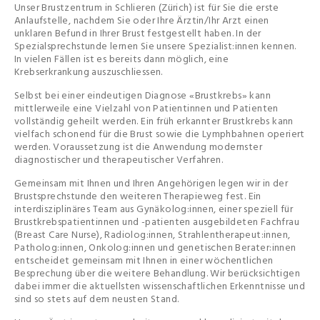
Unser Brustzentrum in Schlieren (Zürich) ist für Sie die erste
Anlaufstelle, nachdem Sie oder Ihre Ärztin/Ihr Arzt einen
unklaren Befund in Ihrer Brust festgestellt haben. In der
Spezialsprechstunde lernen Sie unsere Spezialist:innen kennen.
In vielen Fällen ist es bereits dann möglich, eine
Krebserkrankung auszuschliessen.
Selbst bei einer eindeutigen Diagnose «Brustkrebs» kann
mittlerweile eine Vielzahl von Patientinnen und Patienten
vollständig geheilt werden. Ein früh erkannter Brustkrebs kann
vielfach schonend für die Brust sowie die Lymphbahnen operiert
werden. Voraussetzung ist die Anwendung modernster
diagnostischer und therapeutischer Verfahren.
Gemeinsam mit Ihnen und Ihren Angehörigen legen wir in der
Brustsprechstunde den weiteren Therapieweg fest. Ein
interdisziplinäres Team aus Gynäkolog:innen, einer speziell für
Brustkrebspatientinnen und -patienten ausgebildeten Fachfrau
(Breast Care Nurse), Radiolog:innen, Strahlentherapeut:innen,
Patholog:innen, Onkolog:innen und genetischen Berater:innen
entscheidet gemeinsam mit Ihnen in einer wöchentlichen
Besprechung über die weitere Behandlung. Wir berücksichtigen
dabei immer die aktuellsten wissenschaftlichen Erkenntnisse und
sind so stets auf dem neusten Stand.