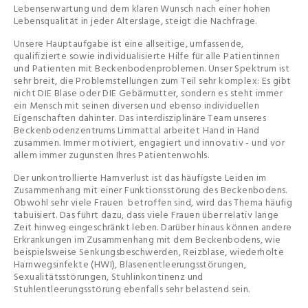
Lebenserwartung und dem klaren Wunsch nach einer hohen
Lebensqualität in jeder Alterslage, steigt die Nachfrage.
Unsere Hauptaufgabe ist eine allseitige, umfassende,
qualifizierte sowie individualisierte Hilfe für alle Patientinnen
und Patienten mit Beckenbodenproblemen. Unser Spektrum ist
sehr breit, die Problemstellungen zum Teil sehr komplex: Es gibt
nicht DIE Blase oder DIE Gebärmutter, sondern es steht immer
ein Mensch mit seinen diversen und ebenso individuellen
Eigenschaften dahinter. Das interdisziplinäre Team unseres
Beckenbodenzentrums Limmattal arbeitet Hand in Hand
zusammen. Immer motiviert, engagiert und innovativ - und vor
allem immer zugunsten Ihres Patientenwohls.
Der unkontrollierte Harnverlust ist das häufigste Leiden im
Zusammenhang mit einer Funktionsstörung des Beckenbodens.
Obwohl sehr viele Frauen betroffen sind, wird das Thema häufig
tabuisiert. Das führt dazu, dass viele Frauen über relativ lange
Zeit hinweg eingeschränkt leben. Darüber hinaus können andere
Erkrankungen im Zusammenhang mit dem Beckenbodens, wie
beispielsweise Senkungsbeschwerden, Reizblase, wiederholte
Harnwegsinfekte (HWI), Blasenentleerungsstörungen,
Sexualitätsstörungen, Stuhlinkontinenz und
Stuhlentleerungsstörung ebenfalls sehr belastend sein.