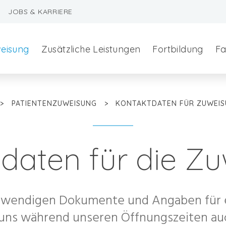
JOBS & KARRIERE
weisung
Zusätzliche Leistungen
Fortbildung
Fa
>
PATIENTENZUWEISUNG
>
KONTAKTDATEN FÜR ZUWEI
daten für die Z
szeralchirurgie
notwendigen Dokumente und Angaben für
edizin
 uns während unseren Öffnungszeiten auc