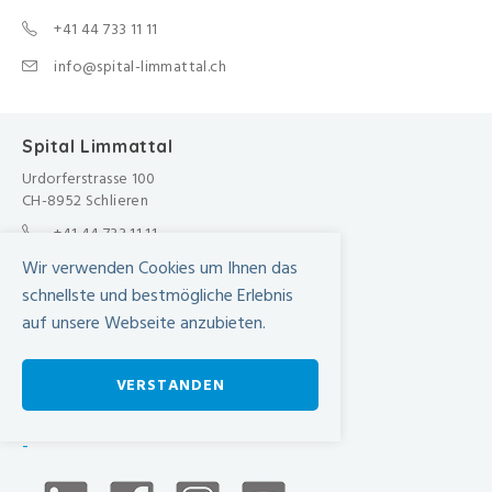
+41 44 733 11 11
info@spital-limmattal.ch
Spital Limmattal
Urdorferstrasse 100
CH-8952 Schlieren
+41 44 733 11 11
info@spital-limmattal.ch
Wir verwenden Cookies um Ihnen das
Unsere Besuchszeiten
schnellste und bestmögliche Erlebnis
Täglich von 13.30 - 20.00 Uhr
auf unsere Webseite anzubieten.
Anfahrt
VERSTANDEN
SBB Online-Fahrplan ›
Wegbeschreibung in Google Maps
-