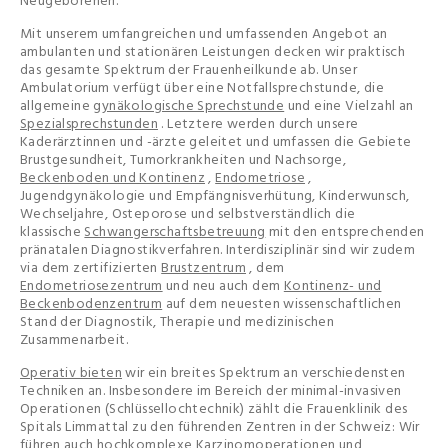
Neugeborenen.
Mit unserem umfangreichen und umfassenden Angebot an
ambulanten und stationären Leistungen decken wir praktisch
das gesamte Spektrum der Frauenheilkunde ab. Unser
Ambulatorium verfügt über eine Notfallsprechstunde, die
allgemeine
gynäkologische Sprechstunde
und eine Vielzahl an
Spezialsprechstunden
. Letztere werden durch unsere
Kaderärztinnen und -ärzte geleitet und umfassen die Gebiete
Brustgesundheit, Tumorkrankheiten und Nachsorge,
Beckenboden und Kontinenz
,
Endometriose
,
Jugendgynäkologie und Empfängnisverhütung, Kinderwunsch,
Wechseljahre, Osteporose und selbstverständlich die
klassische
Schwangerschaftsbetreuung
mit den entsprechenden
pränatalen Diagnostikverfahren. Interdisziplinär sind wir zudem
via dem zertifizierten
Brustzentrum
, dem
Endometriosezentrum
und neu auch dem
Kontinenz- und
Beckenbodenzentrum
auf dem neuesten wissenschaftlichen
Stand der Diagnostik, Therapie und medizinischen
Zusammenarbeit.
Operativ bieten
wir ein breites Spektrum an verschiedensten
Techniken an. Insbesondere im Bereich der minimal-invasiven
Operationen (Schlüssellochtechnik) zählt die Frauenklinik des
Spitals Limmattal zu den führenden Zentren in der Schweiz: Wir
führen auch hochkomplexe Karzinomoperationen und