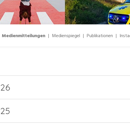
Medienmitteilungen
|
Medienspiegel
|
Publikationen
|
Inst
026
025