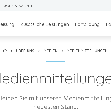
JOBS & KARRIERE
weisung
Zusätzliche Leistungen
Fortbildung
Fa
>
ÜBER UNS
>
MEDIEN
>
MEDIENMITTEILUNGEN
edienmitteilung
szeralchirurgie
 Bleiben Sie mit unseren Medienmitteilu
edizin
neuesten Stand.