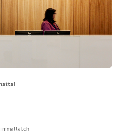
mattal
limmattal.ch