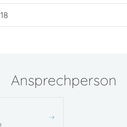
18
Ansprechperson
g