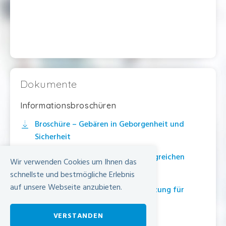
Dokumente
Informationsbroschüren
Broschüre – Gebären in Geborgenheit und
Sicherheit
Broschüre – 10 Schritte zum erfolgreichen
Wir verwenden Cookies um Ihnen das
Stillen
schnellste und bestmögliche Erlebnis
auf unsere Webseite anzubieten.
Broschüre – Bewegungsunterstützung für
Neugeborene
VERSTANDEN
Geburtsvorbereitung