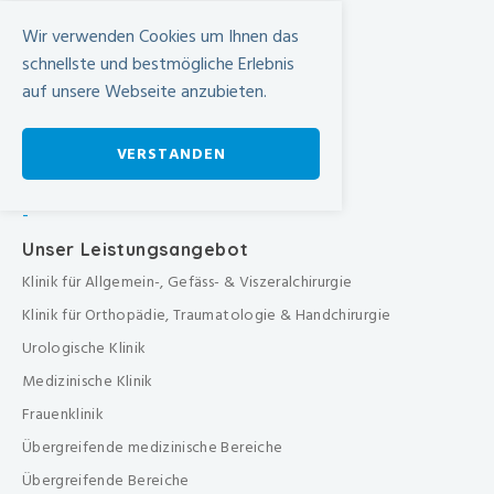
Anfahrt
Wir verwenden Cookies um Ihnen das
SBB Online-Fahrplan ›
schnellste und bestmögliche Erlebnis
Wegbeschreibung in Google Maps
auf unsere Webseite anzubieten.
VERSTANDEN
-
Unser Leistungsangebot
Klinik für Allgemein-, Gefäss- & Viszeralchirurgie
Klinik für Orthopädie, Traumatologie & Handchirurgie
Urologische Klinik
Medizinische Klinik
Frauenklinik
Übergreifende medizinische Bereiche
Übergreifende Bereiche