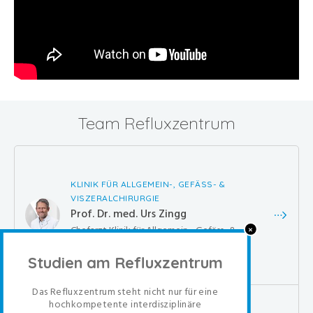
Team Refluxzentrum
KLINIK FÜR ALLGEMEIN-, GEFÄSS- &
VISZERALCHIRURGIE
Prof. Dr. med. Urs Zingg
Chefarzt Klinik für Allgemein-, Gefäss- &
✕
Viszeralchirurgie
Studien am Refluxzentrum
Das Refluxzentrum steht nicht nur für eine
hochkompetente interdisziplinäre