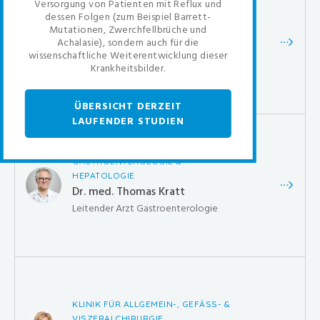
Versorgung von Patienten mit Reflux und
GASTROENTEROLOGIE &
dessen Folgen (zum Beispiel Barrett-
HEPATOLOGIE
Mutationen, Zwerchfellbrüche und
Dr. med. Stefan Tschopp
Achalasie), sondern auch für die
wissenschaftliche Weiterentwicklung dieser
Leiter Gastroenterologie &
Krankheitsbilder.
Hepatologie
ÜBERSICHT DERZEIT
LAUFENDER STUDIEN
GASTROENTEROLOGIE &
HEPATOLOGIE
Dr. med. Thomas Kratt
Leitender Arzt Gastroenterologie
KLINIK FÜR ALLGEMEIN-, GEFÄSS- &
VISZERALCHIRURGIE