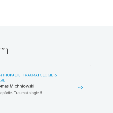
am
ORTHOPÄDIE, TRAUMATOLOGIE &
GIE
omas Michniowski
hopädie, Traumatologie &