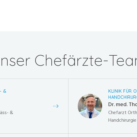
nser Chefärzte-Te
- &
KLINIK FÜR 
HANDCHIRUR
Dr. med. Th
fäss- &
Chefarzt Ort
Handchirurgie