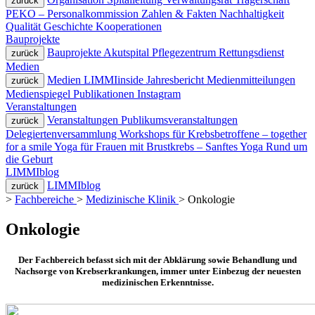
zurück
PEKO – Personalkommission
Zahlen & Fakten
Nachhaltigkeit
Qualität
Geschichte
Kooperationen
Bauprojekte
Bauprojekte
Akutspital
Pflegezentrum
Rettungsdienst
zurück
Medien
Medien
LIMMIinside
Jahresbericht
Medienmitteilungen
zurück
Medienspiegel
Publikationen
Instagram
Veranstaltungen
Veranstaltungen
Publikumsveranstaltungen
zurück
Delegiertenversammlung
Workshops für Krebsbetroffene – together
for a smile
Yoga für Frauen mit Brustkrebs – Sanftes Yoga
Rund um
die Geburt
LIMMIblog
LIMMIblog
zurück
>
Fachbereiche
>
Medizinische Klinik
>
Onkologie
Onkologie
Der Fachbereich befasst sich mit der Abklärung sowie Behandlung und
Nachsorge von Krebserkrankungen, immer unter Einbezug der neuesten
medizinischen Erkenntnisse.