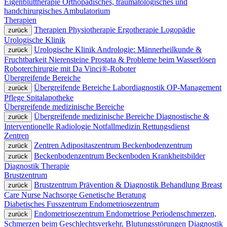
Eigenbluttherapie
Orthopädisches, traumatologisches und
handchirurgisches Ambulatorium
Therapien
Therapien
Physiotherapie
Ergotherapie
Logopädie
zurück
Urologische Klinik
Urologische Klinik
Andrologie: Männerheilkunde &
zurück
Fruchtbarkeit
Nierensteine
Prostata & Probleme beim Wasserlösen
Roboterchirurgie mit Da Vinci®-Roboter
Übergreifende Bereiche
Übergreifende Bereiche
Labordiagnostik
OP-Management
zurück
Pflege
Spitalapotheke
Übergreifende medizinische Bereiche
Übergreifende medizinische Bereiche
Diagnostische &
zurück
Interventionelle Radiologie
Notfallmedizin
Rettungsdienst
Zentren
Zentren
Adipositaszentrum
Beckenbodenzentrum
zurück
Beckenbodenzentrum
Beckenboden
Krankheitsbilder
zurück
Diagnostik
Therapie
Brustzentrum
Brustzentrum
Prävention & Diagnostik
Behandlung
Breast
zurück
Care Nurse
Nachsorge
Genetische Beratung
Diabetisches Fusszentrum
Endometriosezentrum
Endometriosezentrum
Endometriose
Periodenschmerzen,
zurück
Schmerzen beim Geschlechtsverkehr, Blutungsstörungen
Diagnostik