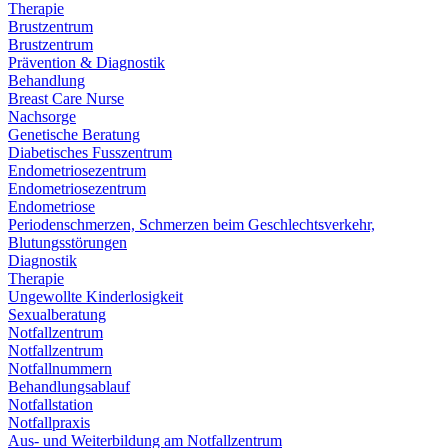
Therapie
Brustzentrum
Brustzentrum
Prävention & Diagnostik
Behandlung
Breast Care Nurse
Nachsorge
Genetische Beratung
Diabetisches Fusszentrum
Endometriosezentrum
Endometriosezentrum
Endometriose
Periodenschmerzen, Schmerzen beim Geschlechtsverkehr,
Blutungsstörungen
Diagnostik
Therapie
Ungewollte Kinderlosigkeit
Sexualberatung
Notfallzentrum
Notfallzentrum
Notfallnummern
Behandlungsablauf
Notfallstation
Notfallpraxis
Aus- und Weiterbildung am Notfallzentrum