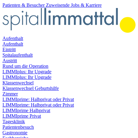
Patienten & Besucher
Zuweisende
Jobs & Karriere
Aufenthalt
Aufenthalt
Eintritt
Spitalaufenthalt
Austritt
Rund um die Operation
LIMMIplus: Ihr Upgrade
LIMMIplus: Ihr Upgrade
Klassenwechsel
Klassenwechsel Geburtshilfe
Zimmer
LIMMIprime: Halbprivat oder Privat
LIMMIprime: Halbprivat oder Privat
LIMMIprime Halbprivat
LIMMIprime Privat
Tagesklinik
Patientenbesuch
Gastronomie