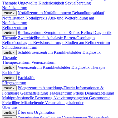
Therapie
Ungewollte Kinderlosigkeit
Sexualberatung
Notfallzentrum
Notfallzentrum
Notfallnummern
Behandlungsablauf
zurück
Notfallstation
Notfallpraxis
Aus- und Weiterbildung am
Notfallzentrum
Refluxzentrum
Refluxzentrum
Symptome bei Reflux
Reflux
Diagnostik
zurück
Therapie
Zwerchfellbruch
Achalasie
Barrett-Ösophagus
Refluxösophagitis
Revisionschirurgie
Studien am Refluxzentrum
Schilddrüsenzentrum
Schilddrüsenzentrum
Krankheitsbilder
Diagnostik
zurück
Therapie
Therapiezentrum
Venenzentrum
Venenzentrum
Krankheitsbilder
Diagnostik
Therapie
zurück
Fachkräfte
Fachkräfte
zurück
Pflegezentrum
Pflegezentrum
Anmeldung-Eintritt
Informationen &
zurück
Formulare
Geschäftsleitung
Tageszentrum
Pflege
Demenzabteilung
Multiprofessionelle Betreuung
Aktivierungsangebot
Gastronomie
Freiwillige Mitarbeitende
Veranstaltungskalender
Über uns
Über uns
Organisation
zurück
Organisation
Spitalleitung
Verwaltungsrat
Trägerschaft