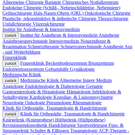
Allgemeine Chirurgie
Bariatrie
Chirurgisches Notfallzentrum
Endokrine Chirurgie (Schild-, Nebenschilddrüse, Nebenniere)
Gefässchirurgie
Hals-Nasen-Ohren (ORL)
Onkologische Chirurgie
Plastische, rekonstruktive & ästhetische Chirurgie
Thoraxchirurgie
Unfallchirurgie
Viszeralchirurgie
Institut für Anästhesie & Intensivmedizin
Institut für Anästhesie & Intensivmedizin
Anästhesie
zurück
Anästhesiesprechstunde
Intensivmedizin
Notarztdienst &
Reanimation
Schmerztherapie
Schmerzsprechstunde Anästhesie
Aus
- und Weiterbildung
Frauenklinik
Frauenklinik
Beckenbodenzentrum
Brustzentrum
zurück
Endometriosezentrum
Geburtshilfe
Gynäkologie
Medizinische Klinik
Medizinische Klinik
Allgemeine Innere Medizin
zurück
Angiologie
Endokrinologie & Diabetologie
Geriatrie
Gastroenterologie & Hepatologie
Hämatologie
Infektiologie &
Spitalhygiene
Kardiologie
Konsiliar- & Liaisonpsychiatrie
Neurologie
Onkologie
Pneumologie
Rheumatologie
Klinik für Orthopädie, Traumatologie & Handchirurgie
Klinik für Orthopädie, Traumatologie & Handchirurgie
zurück
Kniegelenk (Knieprothese)
Hüftgelenk (Hüftprothese)
Revisionsendoprothetik
Handchirurgie
Sportverletzung
Fuss- &
Sprunggelenk
Schulter & Ellbogen
Traumatologie
ACP-Therapie -