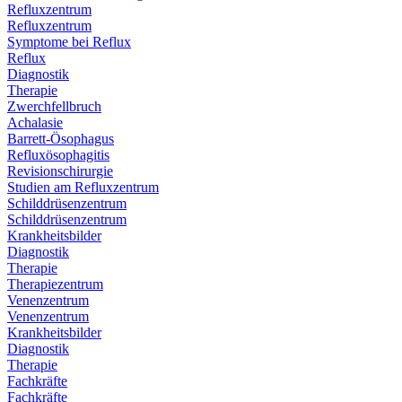
Refluxzentrum
Refluxzentrum
Symptome bei Reflux
Reflux
Diagnostik
Therapie
Zwerchfellbruch
Achalasie
Barrett-Ösophagus
Refluxösophagitis
Revisionschirurgie
Studien am Refluxzentrum
Schilddrüsenzentrum
Schilddrüsenzentrum
Krankheitsbilder
Diagnostik
Therapie
Therapiezentrum
Venenzentrum
Venenzentrum
Krankheitsbilder
Diagnostik
Therapie
Fachkräfte
Fachkräfte