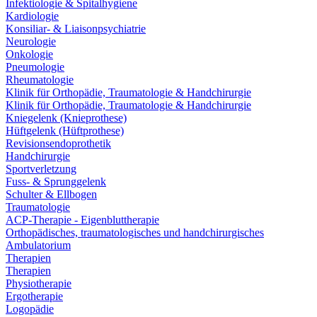
Infektiologie & Spitalhygiene
Kardiologie
Konsiliar- & Liaisonpsychiatrie
Neurologie
Onkologie
Pneumologie
Rheumatologie
Klinik für Orthopädie, Traumatologie & Handchirurgie
Klinik für Orthopädie, Traumatologie & Handchirurgie
Kniegelenk (Knieprothese)
Hüftgelenk (Hüftprothese)
Revisionsendoprothetik
Handchirurgie
Sportverletzung
Fuss- & Sprunggelenk
Schulter & Ellbogen
Traumatologie
ACP-Therapie - Eigenbluttherapie
Orthopädisches, traumatologisches und handchirurgisches
Ambulatorium
Therapien
Therapien
Physiotherapie
Ergotherapie
Logopädie