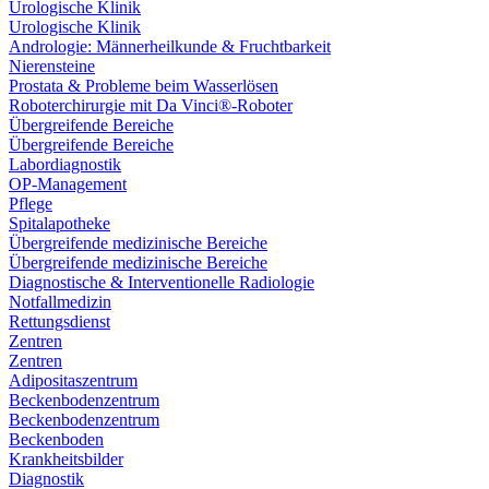
Urologische Klinik
Urologische Klinik
Andrologie: Männerheilkunde & Fruchtbarkeit
Nierensteine
Prostata & Probleme beim Wasserlösen
Roboterchirurgie mit Da Vinci®-Roboter
Übergreifende Bereiche
Übergreifende Bereiche
Labordiagnostik
OP-Management
Pflege
Spitalapotheke
Übergreifende medizinische Bereiche
Übergreifende medizinische Bereiche
Diagnostische & Interventionelle Radiologie
Notfallmedizin
Rettungsdienst
Zentren
Zentren
Adipositaszentrum
Beckenbodenzentrum
Beckenbodenzentrum
Beckenboden
Krankheitsbilder
Diagnostik