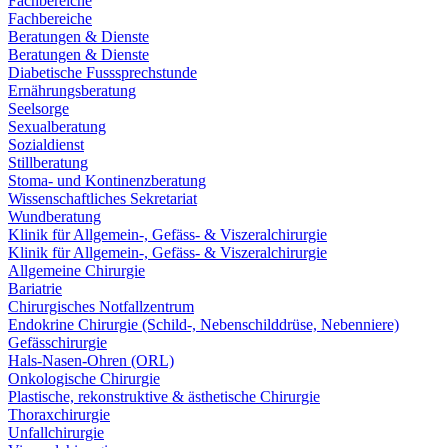
Fachbereiche
Fachbereiche
Beratungen & Dienste
Beratungen & Dienste
Diabetische Fusssprechstunde
Ernährungsberatung
Seelsorge
Sexualberatung
Sozialdienst
Stillberatung
Stoma- und Kontinenzberatung
Wissenschaftliches Sekretariat
Wundberatung
Klinik für Allgemein-, Gefäss- & Viszeralchirurgie
Klinik für Allgemein-, Gefäss- & Viszeralchirurgie
Allgemeine Chirurgie
Bariatrie
Chirurgisches Notfallzentrum
Endokrine Chirurgie (Schild-, Nebenschilddrüse, Nebenniere)
Gefässchirurgie
Hals-Nasen-Ohren (ORL)
Onkologische Chirurgie
Plastische, rekonstruktive & ästhetische Chirurgie
Thoraxchirurgie
Unfallchirurgie