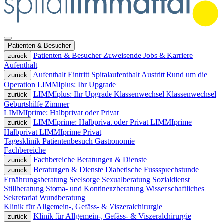
Patienten & Besucher
Patienten & Besucher
Zuweisende
Jobs & Karriere
zurück
Aufenthalt
Aufenthalt
Eintritt
Spitalaufenthalt
Austritt
Rund um die
zurück
Operation
LIMMIplus: Ihr Upgrade
LIMMIplus: Ihr Upgrade
Klassenwechsel
Klassenwechsel
zurück
Geburtshilfe
Zimmer
LIMMIprime: Halbprivat oder Privat
LIMMIprime: Halbprivat oder Privat
LIMMIprime
zurück
Halbprivat
LIMMIprime Privat
Tagesklinik
Patientenbesuch
Gastronomie
Fachbereiche
Fachbereiche
Beratungen & Dienste
zurück
Beratungen & Dienste
Diabetische Fusssprechstunde
zurück
Ernährungsberatung
Seelsorge
Sexualberatung
Sozialdienst
Stillberatung
Stoma- und Kontinenzberatung
Wissenschaftliches
Sekretariat
Wundberatung
Klinik für Allgemein-, Gefäss- & Viszeralchirurgie
Klinik für Allgemein-, Gefäss- & Viszeralchirurgie
zurück