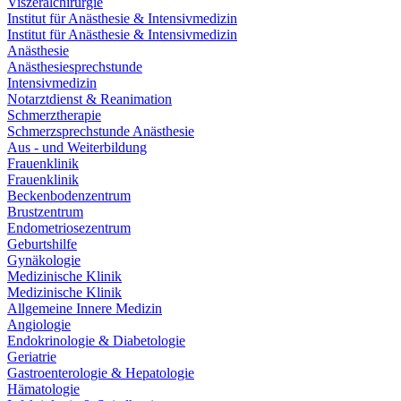
Viszeralchirurgie
Institut für Anästhesie & Intensivmedizin
Institut für Anästhesie & Intensivmedizin
Anästhesie
Anästhesiesprechstunde
Intensivmedizin
Notarztdienst & Reanimation
Schmerztherapie
Schmerzsprechstunde Anästhesie
Aus - und Weiterbildung
Frauenklinik
Frauenklinik
Beckenbodenzentrum
Brustzentrum
Endometriosezentrum
Geburtshilfe
Gynäkologie
Medizinische Klinik
Medizinische Klinik
Allgemeine Innere Medizin
Angiologie
Endokrinologie & Diabetologie
Geriatrie
Gastroenterologie & Hepatologie
Hämatologie