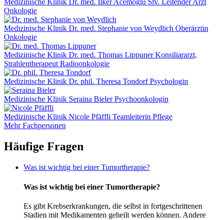
Medizinische Klinik
Dr. med. Ilker Acemoglu
Stv. Leitender Arzt
Onkologie
Medizinische Klinik
Dr. med. Stephanie von Weydlich
Oberärztin
Onkologie
Medizinische Klinik
Dr. med. Thomas Lippuner
Konsiliararzt,
Strahlentherapeut Radioonkologie
Medizinische Klinik
Dr. phil. Theresa Tondorf
Psychologin
Medizinische Klinik
Seraina Bieler
Psychoonkologin
Medizinische Klinik
Nicole Pfäffli
Teamleiterin Pflege
Mehr Fachpersonen
Häufige Fragen
Was ist wichtig bei einer Tumortherapie?
Was ist wichtig bei einer Tumortherapie?
Es gibt Krebserkrankungen, die selbst in fortgeschrittenen
Stadien mit Medikamenten geheilt werden können. Andere