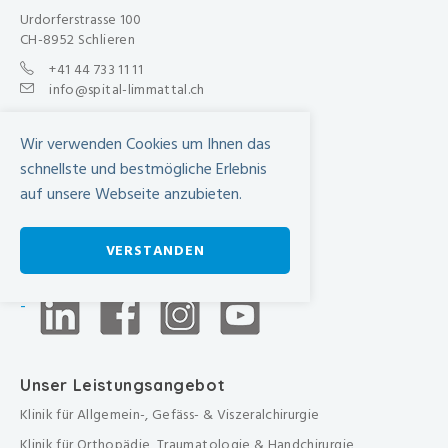
Urdorferstrasse 100
CH-8952 Schlieren
+41 44 733 11 11
info@spital-limmattal.ch
Unsere Besuchszeiten
Wir verwenden Cookies um Ihnen das
Täglich von 13.30 - 20.00 Uhr
schnellste und bestmögliche Erlebnis
Anfahrt
auf unsere Webseite anzubieten.
SBB Online-Fahrplan ›
Wegbeschreibung in Google Maps
VERSTANDEN
-
Unser Leistungsangebot
Klinik für Allgemein-, Gefäss- & Viszeralchirurgie
Klinik für Orthopädie, Traumatologie & Handchirurgie