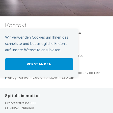
Kontakt
Spital Limmattal Patientenadministration
Wir verwenden Cookies um Ihnen das
Urdorferstrasse 100
8952 Schlieren
schnellste und bestmögliche Erlebnis
auf unsere Webseite anzubieten.
+41 44 733 23 95
patientenadministration@spital-limmattal.ch
VERSTANDEN
Telefonische Erreichbarkeit
Montag bis Donnerstag: 08.00 - 12.00 Uhr / 13.00 - 17.00 Uhr
Freitag: 08.00 - 12.00 Uhr / 13.00 - 16.30 Uhr
-
Spital Limmattal
Urdorferstrasse 100
CH-8952 Schlieren