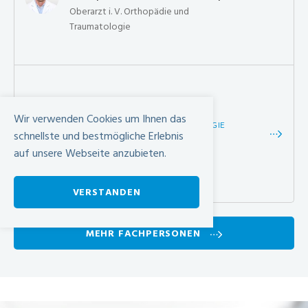
Oberarzt i. V. Orthopädie und
Traumatologie
KLINIK FÜR ORTHOPÄDIE,
Wir verwenden Cookies um Ihnen das
TRAUMATOLOGIE & HANDCHIRURGIE
schnellste und bestmögliche Erlebnis
Dr. med. Christopher Lenz
auf unsere Webseite anzubieten.
Belegarzt Orthopädie
VERSTANDEN
-
MEHR FACHPERSONEN