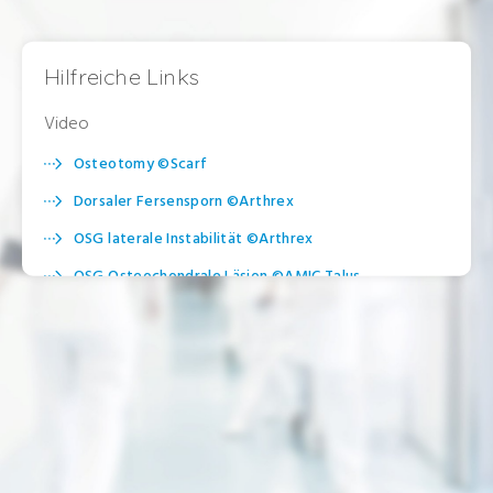
Hilfreiche Links
Video
Osteotomy ©Scarf
Dorsaler Fersensporn ©Arthrex
OSG laterale Instabilität ©Arthrex
OSG Osteochondrale Läsion ©AMIC Talus