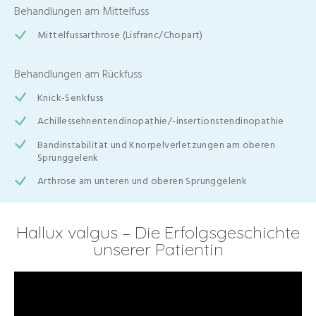
Behandlungen am Mittelfuss
Mittelfussarthrose (Lisfranc/Chopart)
Behandlungen am Rückfuss
Knick-Senkfuss
Achillessehnentendinopathie/-insertionstendinopathie
Bandinstabilität und Knorpelverletzungen am oberen
Sprunggelenk
Arthrose am unteren und oberen Sprunggelenk
Hallux valgus – Die Erfolgsgeschichte
unserer Patientin