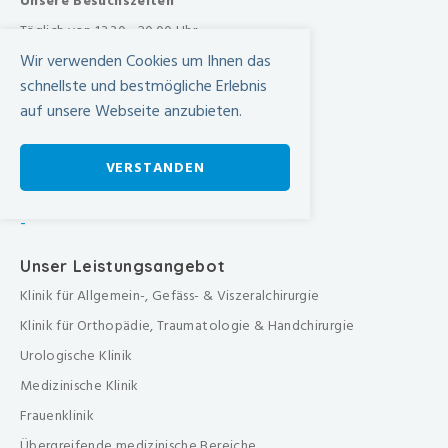
Unsere Besuchszeiten
Täglich von 13.30 - 20.00 Uhr
Wir verwenden Cookies um Ihnen das
Anfahrt
schnellste und bestmögliche Erlebnis
SBB Online-Fahrplan ›
auf unsere Webseite anzubieten.
Wegbeschreibung in Google Maps
VERSTANDEN
-
Unser Leistungsangebot
Klinik für Allgemein-, Gefäss- & Viszeralchirurgie
Klinik für Orthopädie, Traumatologie & Handchirurgie
Urologische Klinik
Medizinische Klinik
Frauenklinik
Übergreifende medizinische Bereiche