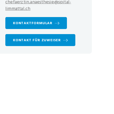
chefaerztin.anaesthesie@spital-
limmattal.ch
KONTAKTFORMULAR
KONTAKT FÜR ZUWEISER