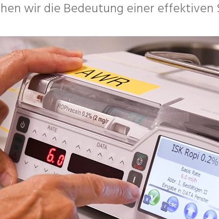
hen wir die Bedeutung einer effektiven
gie &
che