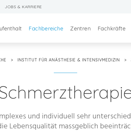
JOBS & KARRIERE
ufenthalt
Fachbereiche
Zentren
Fachkräfte
CHE
>
INSTITUT FÜR ANÄSTHESIE & INTENSIVMEDIZIN
>
Schmerztherapi
szeralchirurgie
mplexes und individuell sehr untersch
edizin
e Lebensqualität massgeblich beeinträch