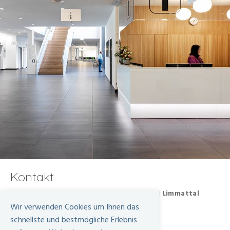
Kontakt
Qualitäts- und Risikomanagement Spital Limmattal
Urdorferstrasse 100
Wir verwenden Cookies um Ihnen das
8952 Schlieren
schnellste und bestmögliche Erlebnis
+41 44 736 82 42