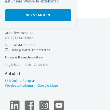
auf unsere Webseite anzubieten.
feedback@spital-limmattal.ch
VERSTANDEN
Spital Limmattal
-
Urdorferstrasse 100
CH-8952 Schlieren
+41 44 733 11 11
info@spital-limmattal.ch
Unsere Besuchszeiten
Täglich von 13.30 - 20.00 Uhr
Anfahrt
SBB Online-Fahrplan ›
Wegbeschreibung in Google Maps