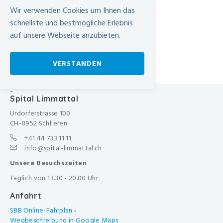
Kontakt
Wir verwenden Cookies um Ihnen das
Spital Limmattal
schnellste und bestmögliche Erlebnis
Urdorferstrasse 100
auf unsere Webseite anzubieten.
8952 Schlieren
+41 44 733 11 11
info@spital-limmattal.ch
VERSTANDEN
-
Spital Limmattal
Urdorferstrasse 100
CH-8952 Schlieren
+41 44 733 11 11
info@spital-limmattal.ch
Unsere Besuchszeiten
Täglich von 13.30 - 20.00 Uhr
Anfahrt
SBB Online-Fahrplan ›
Wegbeschreibung in Google Maps