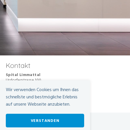
Kontakt
Spital Limmattal
Urdorferstrasse 100
8952 Schlieren
Wir verwenden Cookies um Ihnen das
+41 44 733 11 11
schnellste und bestmögliche Erlebnis
info@spital-limmattal.ch
auf unsere Webseite anzubieten.
VERSTANDEN
Spital Limmattal
Urdorferstrasse 100