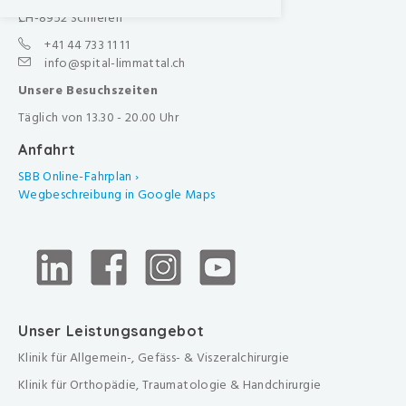
CH-8952 Schlieren
-
+41 44 733 11 11
info@spital-limmattal.ch
Unsere Besuchszeiten
Täglich von 13.30 - 20.00 Uhr
Anfahrt
SBB Online-Fahrplan ›
Wegbeschreibung in Google Maps
Unser Leistungsangebot
Klinik für Allgemein-, Gefäss- & Viszeralchirurgie
Klinik für Orthopädie, Traumatologie & Handchirurgie