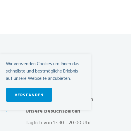
Spital Limmattal
Wir verwenden Cookies um Ihnen das
Urdorferstrasse 100
schnellste und bestmögliche Erlebnis
CH-8952 Schlieren
auf unsere Webseite anzubieten.
+41 44 733 11 11
VERSTANDEN
info@spital-limmattal.ch
Unsere Besuchszeiten
-
Täglich von 13.30 - 20.00 Uhr