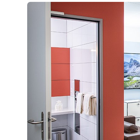
Rund um die Operation
Frauenklinik
Diabetisches Fusszentrum
Tageszentrum
Veranstaltungen
LIMMIplus: Ihr Upgrade
Medizinische Klinik
Endometriosezentrum
Pflege
LIMMIprime: Halbprivat oder Privat
Klinik für Orthopädie, Traumatolo
Notfallzentrum
Demenzabteilung
Handchirurgie
Tagesklinik
Refluxzentrum
Multiprofessionelle Betreuung
Therapien
Patientenbesuch
Schilddrüsenzentrum
Aktivierungsangebot
Urologische Klinik
Gastronomie
Therapiezentrum
Gastronomie
Übergreifende Bereiche
Venenzentrum
Freiwillige Mitarbeitende
Übergreifende medizinische Berei
Veranstaltungskalender