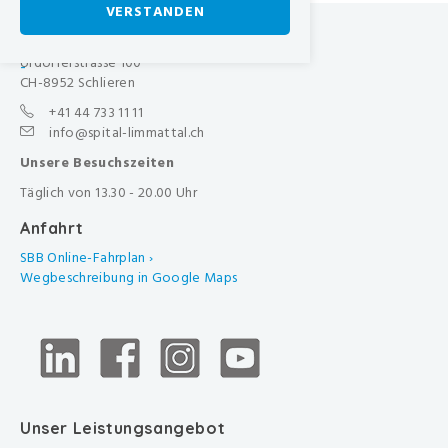
VERSTANDEN
Spital Limmattal
Urdorferstrasse 100
-
CH-8952 Schlieren
+41 44 733 11 11
info@spital-limmattal.ch
Unsere Besuchszeiten
Täglich von 13.30 - 20.00 Uhr
Anfahrt
SBB Online-Fahrplan ›
Wegbeschreibung in Google Maps
Unser Leistungsangebot