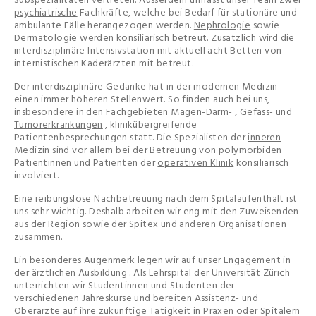
psychiatrische
Fachkräfte, welche bei Bedarf für stationäre und
ambulante Fälle herangezogen werden.
Nephrologie
sowie
Dermatologie werden konsiliarisch betreut. Zusätzlich wird die
interdisziplinäre Intensivstation mit aktuell acht Betten von
internistischen Kaderärzten mit betreut.
Der interdisziplinäre Gedanke hat in der modernen Medizin
einen immer höheren Stellenwert. So finden auch bei uns,
insbesondere in den Fachgebieten
Magen-Darm-
,
Gefäss-
und
Tumorerkrankungen
, klinikübergreifende
Patientenbesprechungen statt. Die Spezialisten der
inneren
Medizin
sind vor allem bei der Betreuung von polymorbiden
Patientinnen und Patienten der
operativen Klinik
konsiliarisch
involviert.
Eine reibungslose Nachbetreuung nach dem Spitalaufenthalt ist
uns sehr wichtig. Deshalb arbeiten wir eng mit den Zuweisenden
aus der Region sowie der Spitex und anderen Organisationen
zusammen.
Ein besonderes Augenmerk legen wir auf unser Engagement in
der ärztlichen
Ausbildung
. Als Lehrspital der Universität Zürich
unterrichten wir Studentinnen und Studenten der
verschiedenen Jahreskurse und bereiten Assistenz- und
Oberärzte auf ihre zukünftige Tätigkeit in Praxen oder Spitälern