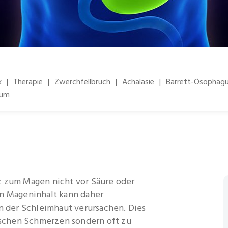
k
|
Therapie
|
Zwerchfellbruch
|
Achalasie
|
Barrett-Ösophag
rum
z zum Magen nicht vor Säure oder
on Mageninhalt kann daher
der Schleimhaut verursachen. Dies
sischen Schmerzen sondern oft zu