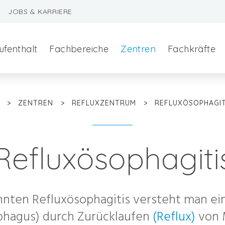
JOBS & KARRIERE
ufenthalt
Fachbereiche
Zentren
Fachkräfte
>
ZENTREN
>
REFLUXZENTRUM
>
REFLUXÖSOPHAGIT
Refluxösophagiti
szeralchirurgie
nnten Refluxösophagitis versteht man ei
edizin
phagus) durch Zurücklaufen
(Reflux)
von M