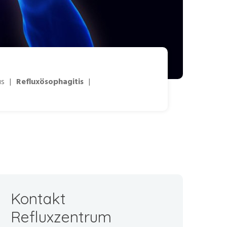
us
|
Refluxösophagitis
|
Kontakt
Refluxzentrum