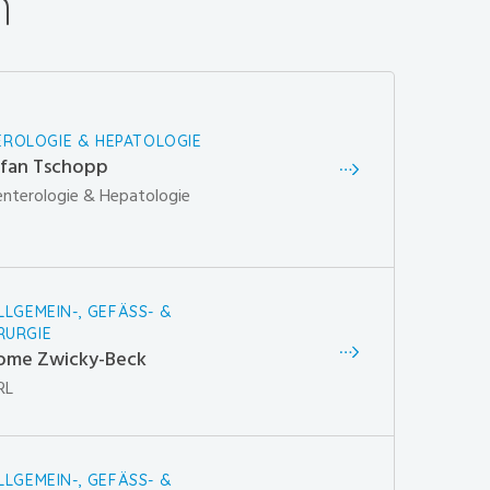
m
ROLOGIE & HEPATOLOGIE
efan Tschopp
enterologie & Hepatologie
ALLGEMEIN-, GEFÄSS- &
RURGIE
lome Zwicky-Beck
RL
ALLGEMEIN-, GEFÄSS- &