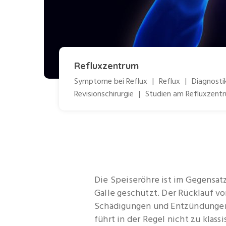
Refluxzentrum
Symptome bei Reflux
|
Reflux
|
Diagnosti
Revisionschirurgie
|
Studien am Refluxzent
Die Speiseröhre ist im Gegensat
Galle geschützt. Der Rücklauf v
Schädigungen und Entzündungen 
führt in der Regel nicht zu klas