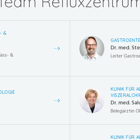
Team Refluxzentru
- &
GASTROENTE
Dr. med. St
fäss- &
Leiter Gastro
KLINIK FÜR 
OLOGIE
VISZERALCHI
Dr. med. Sa
Belegärztin O
KLINIK FÜR 