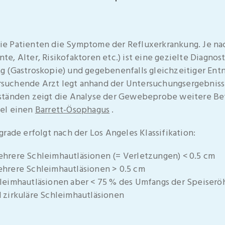
 Patienten die Symptome der Refluxerkrankung. Je nach
, Alter, Risikofaktoren etc.) ist eine gezielte Diagnos
g (Gastroskopie) und gegebenenfalls gleichzeitiger E
tersuchende Arzt legt anhand der Untersuchungsergebnis
ständen zeigt die Analyse der Gewebeprobe weitere Be
el einen
Barrett-Ösophagus
.
rade erfolgt nach der Los Angeles Klassifikation:
ehrere Schleimhautläsionen (= Verletzungen) < 0.5 cm
ehrere Schleimhautläsionen > 0.5 cm
hleimhautläsionen aber < 75 % des Umfangs der Speiserö
d zirkuläre Schleimhautläsionen