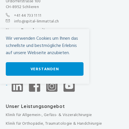
Urdorferstrasse 100
CH-8952 Schlieren
+41 44 733 11 11
info@spital-limmattal.ch
Unsere Besuchszeiten
Wir verwenden Cookies um Ihnen das
Täglich von 13.30 - 20.00 Uhr
schnellste und bestmögliche Erlebnis
Anfahrt
auf unsere Webseite anzubieten.
SBB Online-Fahrplan ›
Wegbeschreibung in Google Maps
VERSTANDEN
-
Unser Leistungsangebot
Klinik für Allgemein-, Gefäss- & Viszeralchirurgie
Klinik für Orthopädie, Traumatologie & Handchirurgie