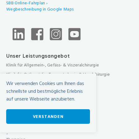
SBB Online-Fahrplan ›
Wegbeschreibung in Google Maps
Unser Leistungsangebot
Klinik für Allgemein-, Gefäss- & Viszeralchirurgie
Klinik für Orthopädie, Traumatologie & Handchirurgie
Wir verwenden Cookies um Ihnen das
Urologische Klinik
schnellste und bestmögliche Erlebnis
Medizinische Klinik
auf unsere Webseite anzubieten.
Frauenklinik
Übergreifende medizinische Bereiche
VERSTANDEN
Übergreifende Bereiche
Beratungen & Dienste
-