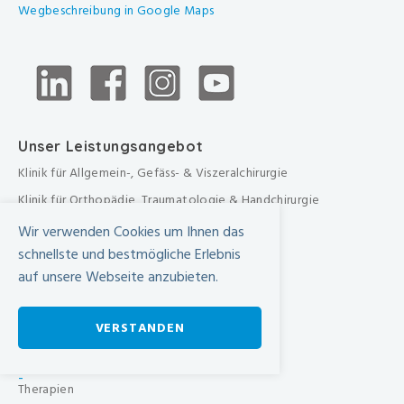
Wegbeschreibung in Google Maps
Unser Leistungsangebot
Klinik für Allgemein-, Gefäss- & Viszeralchirurgie
Klinik für Orthopädie, Traumatologie & Handchirurgie
Urologische Klinik
Wir verwenden Cookies um Ihnen das
schnellste und bestmögliche Erlebnis
Medizinische Klinik
auf unsere Webseite anzubieten.
Frauenklinik
Übergreifende medizinische Bereiche
VERSTANDEN
Übergreifende Bereiche
Beratungen & Dienste
-
Therapien