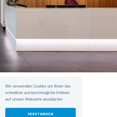
Kontakt
Wir verwenden Cookies um Ihnen das
Sekretariat Onkologie & Hämatologie
schnellste und bestmögliche Erlebnis
Urdorferstrasse 100
auf unsere Webseite anzubieten.
8952 Schlieren
+41 44 733 22 48
VERSTANDEN
onkologie@spital-limmattal.ch