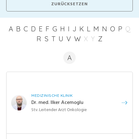
A
B
C
D
E
F
G
H
I
J
K
L
M
N
O
P
Q
R
S
T
U
V
W
X
Y
Z
A
MEDIZINISCHE KLINIK
Dr. med. Ilker Acemoglu
Stv. Leitender Arzt Onkologie