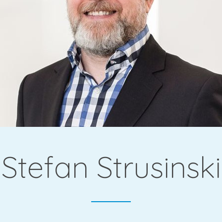
gie &
Stefan Strusinski
che