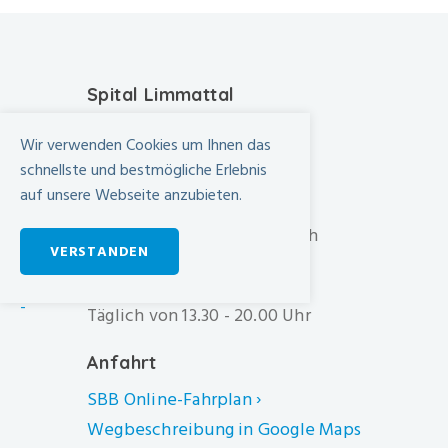
Spital Limmattal
Urdorferstrasse 100
Wir verwenden Cookies um Ihnen das
CH-8952 Schlieren
schnellste und bestmögliche Erlebnis
auf unsere Webseite anzubieten.
+41 44 733 11 11
info@spital-limmattal.ch
VERSTANDEN
Unsere Besuchszeiten
-
Täglich von 13.30 - 20.00 Uhr
Anfahrt
SBB Online-Fahrplan ›
Wegbeschreibung in Google Maps