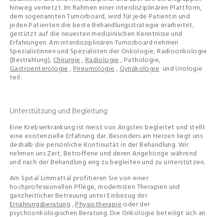
hinweg vernetzt. Im Rahmen einer interdisziplinären Plattform,
dem sogenannten Tumorboard, wird für jede Patientin und
jeden Patienten die beste Behandlungsstrategie erarbeitet,
gestützt auf die neuesten medizinischen Kenntnisse und
Erfahrungen. Am interdisziplinären Tumorboard nehmen
Spezialistinnen und Spezialisten der Onkologie, Radioonkologie
(Bestrahlung),
Chirurgie
,
Radiologie
, Pathologie,
Gastroenterologie
,
Pneumologie
,
Gynäkologie
und Urologie
teil.
Unterstützung und Begleitung
Eine Krebserkrankung ist meist von Ängsten begleitet und stellt
eine existenzielle Erfahrung dar. Besonders am Herzen liegt uns
deshalb die persönliche Kontinuität in der Behandlung. Wir
nehmen uns Zeit, Betroffene und deren Angehörige während
und nach der Behandlung eng zu begleiten und zu unterstützen.
Am Spital Limmattal profitieren Sie von einer
hochprofessionellen Pflege, modernsten Therapien und
ganzheitlicher Betreuung unter Einbezug der
Ernährungsberatung
,
Physiotherapie
oder der
psychoonkologischen Beratung. Die Onkologie beteiligt sich an