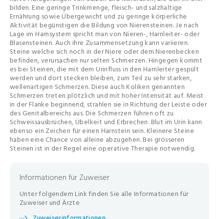
bilden. Eine geringe Trinkmenge, fleisch- und salzhaltige
Ernährung sowie Übergewicht und zu geringe körperliche
Aktivität begünstigen die Bildung von Nierensteinen. Je nach
Lage im Harnsystem spricht man von Nieren-, Harnleiter- oder
Blasensteinen. Auch ihre Zusammensetzung kann variieren.
Steine welche sich noch in der Niere oder dem Nierenbecken
befinden, verursachen nur selten Schmerzen. Hingegen kommt
es bei Steinen, die mit dem Urinfluss in den Harnleiter gespült
werden und dort stecken bleiben, zum Teil zu sehr starken,
wellenartigen Schmerzen. Diese auch Koliken genannten
Schmerzen treten plötzlich und mit hoher Intensität auf. Meist
in der Flanke beginnend, strahlen sie in Richtung der Leiste oder
des Genitalbereichs aus. Die Schmerzen führen oft zu
Schweissausbrüchen, Übelkeit und Erbrechen. Blut im Urin kann
ebenso ein Zeichen für einen Harnstein sein. Kleinere Steine
haben eine Chance von alleine abzugehen. Bei grösseren
Steinen ist in der Regel eine operative Therapie notwendig.
Informationen für Zuweiser
Unter folgendem Link finden Sie alle Informationen für
Zuweiser und Ärzte
Zuweiserinformationen