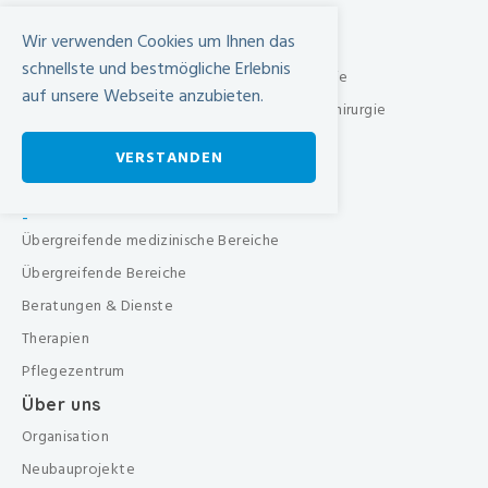
Wir verwenden Cookies um Ihnen das
Unser Leistungsangebot
schnellste und bestmögliche Erlebnis
Klinik für Allgemein-, Gefäss- & Viszeralchirurgie
auf unsere Webseite anzubieten.
Klinik für Orthopädie, Traumatologie & Handchirurgie
Urologische Klinik
VERSTANDEN
Medizinische Klinik
Frauenklinik
-
Übergreifende medizinische Bereiche
Übergreifende Bereiche
Beratungen & Dienste
Therapien
Pflegezentrum
Über uns
Organisation
Neubauprojekte