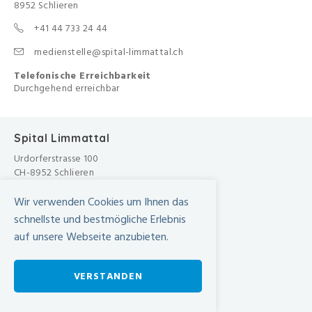
8952 Schlieren
+41 44 733 24 44
medienstelle@spital-limmattal.ch
Telefonische Erreichbarkeit
Durchgehend erreichbar
Spital Limmattal
Urdorferstrasse 100
CH-8952 Schlieren
+41 44 733 11 11
Wir verwenden Cookies um Ihnen das
info@spital-limmattal.ch
schnellste und bestmögliche Erlebnis
Unsere Besuchszeiten
auf unsere Webseite anzubieten.
Täglich von 13.30 - 20.00 Uhr
Anfahrt
VERSTANDEN
SBB Online-Fahrplan ›
Wegbeschreibung in Google Maps