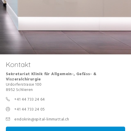
Kontakt
Sekretariat Klinik für Allgemein-, Gefäss- &
Viszeralchirurgie
Urdorferstrasse 100
8952 Schlieren
+41 44 733 24 64
+41 44 733 24 05
endokrin@spital-limmattal.ch