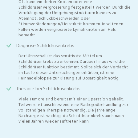
Oft kann ein derber Knoten oder eine
Schilddrüsenvergrösserung festgestellt werden. Durch die
Verdrängung der Umgebungsstrukturen kann es zu
Atemnot, Schluckbeschwerden oder
Stimmveränderungen/Heiserkeit kommen. In seltenen
Fällen werden vergrösserte Lymphknoten am Hals
bemerkt.
Diagnose Schilddrüsenkrebs
Der Ultraschall ist das sensitivste Mittel um
Schilddrüsenkrebs zu erkennen. Darüber hinaus wird die
Schilddrüsenfunktion bestimmt. Sollte sich der Verdacht
im Laufe dieser Untersuchungen erhärten, ist eine
Feinnadelbiopsie zur Klärung auf Bösartigkeit nötig.
Therapie bei Schilddrüsenkrebs
Viele Tumore sind bereits mit einer Operation geheilt.
Teilweise ist anschliessend eine Radiojodbehandlung zur
vollständigen Therapie notwendig. Die jahrelange
Nachsorge ist wichtig, da Schilddrüsenkrebs auch nach
vielen Jahren wieder auftreten kann.