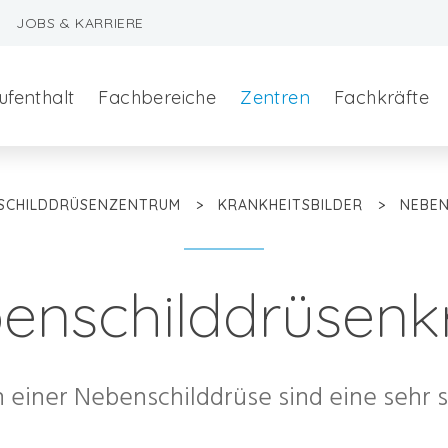
JOBS & KARRIERE
ufenthalt
Fachbereiche
Zentren
Fachkräfte
SCHILDDRÜSENZENTRUM
>
KRANKHEITSBILDER
>
NEBE
enschilddrüsenk
szeralchirurgie
 einer Nebenschilddrüse sind eine sehr s
edizin