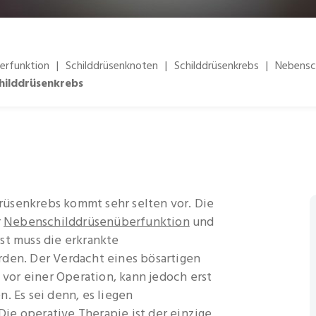
erfunktion
|
Schilddrüsenknoten
|
Schilddrüsenkrebs
|
Nebensc
hilddrüsenkrebs
rüsenkrebs kommt sehr selten vor. Die
r
Nebenschilddrüsenüberfunktion
und
st muss die erkrankte
rden. Der Verdacht eines bösartigen
or einer Operation, kann jedoch erst
. Es sei denn, es liegen
ie operative Therapie ist der einzige