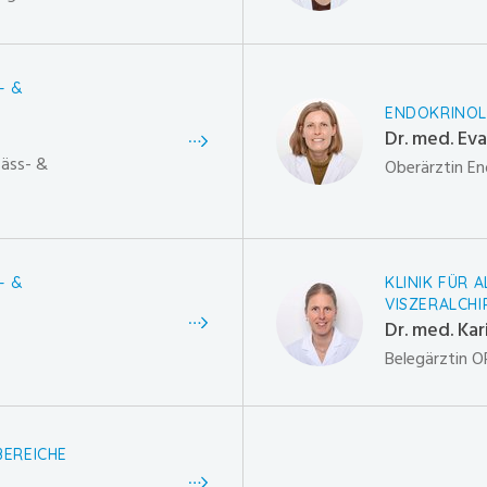
- &
ENDOKRINOL
Dr. med. Ev
fäss- &
Oberärztin En
- &
KLINIK FÜR 
VISZERALCHI
Dr. med. Ka
Belegärztin O
BEREICHE