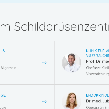
m Schilddrüsenzen
- &
KLINIK FÜR 
VISZERALCHI
Prof. Dr. me
r Allgemein-,
Chefarzt Klini
Viszeralchirur
GIE
ENDOKRINOL
Dr. med. Lu
ogie
Oberärztin En