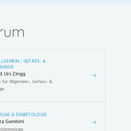
trum
ALLGEMEIN-, GEFÄSS- &
RURGIE
d. Urs Zingg
k für Allgemein-, Gefäss- &
gie
OGIE & DIABETOLOGIE
iza Gambini
dokrinologie