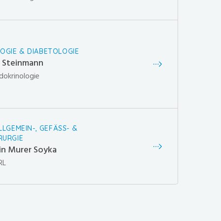
OGIE & DIABETOLOGIE
a Steinmann
dokrinologie
ALLGEMEIN-, GEFÄSS- &
RURGIE
rin Murer Soyka
RL