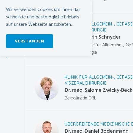
Wir verwenden Cookies um Ihnen das
schnellste und bestmögliche Erlebnis
auf unsere Webseite anzubieten.
KLINIK FÜR ALLGEMEIN-, GEFÄSS
VISZERALCHIRURGIE
Dr. med. Flurin Schnyder
VERSTANDEN
Oberarzt Klinik für Allgemein-, Ge
Viszeralchirurgie
-
KLINIK FÜR ALLGEMEIN-, GEFÄSS
VISZERALCHIRURGIE
Dr. med. Salome Zwicky-Beck
Belegärztin ORL
ÜBERGREIFENDE MEDIZINISCHE 
Dr. med. Daniel Bodenmann