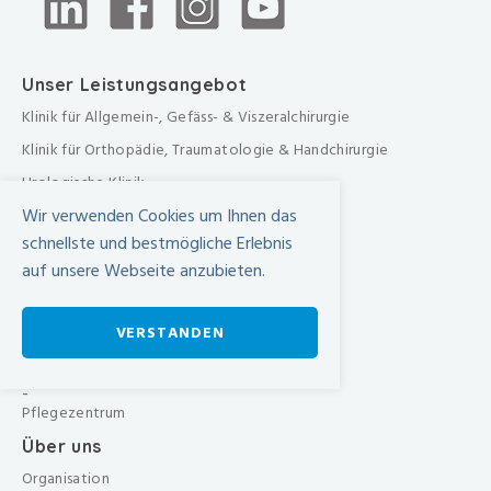
Unser Leistungsangebot
Klinik für Allgemein-, Gefäss- & Viszeralchirurgie
Klinik für Orthopädie, Traumatologie & Handchirurgie
Urologische Klinik
Wir verwenden Cookies um Ihnen das
Medizinische Klinik
schnellste und bestmögliche Erlebnis
Frauenklinik
auf unsere Webseite anzubieten.
Übergreifende medizinische Bereiche
Übergreifende Bereiche
VERSTANDEN
Beratungen & Dienste
Therapien
-
Pflegezentrum
Über uns
Organisation