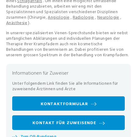
eines
Schlaganfalls
. Um Ihnen eine möglichst umfassende
Behandlung anzubieten, arbeiten wir eng mit den
Spezialistinnen und Spezialisten verschiedener Disziplinen
zusammen (Chirurgie,
Angiologie
,
Radiologie
,
Neurologie
,
Anästhesie
).
In unserer spezialisierten Venen-Sprechstunde bieten wir nebst
umfänglichen Abklärungen und individuellen Planungen der
Therapie Ihrer Krampfadern auch rein kosmetische
Behandlungen von Besenreisern an. Dabei profitieren Sie von
unserem grossen Spektrum in der Behandlung von Krampfadern.
Informationen für Zuweiser
Unter folgendem Link finden Sie alle Informationen für
zuweisende Ärztinnen und Ärzte
KONTAKTFORMULAR
KONTAKT FÜR ZUWEISENDE
Zum OP-Rundgang