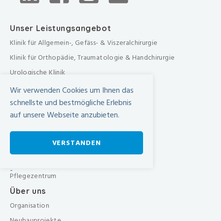
Unser Leistungsangebot
Klinik für Allgemein-, Gefäss- & Viszeralchirurgie
Klinik für Orthopädie, Traumatologie & Handchirurgie
Urologische Klinik
Medizinische Klinik
Wir verwenden Cookies um Ihnen das
Frauenklinik
schnellste und bestmögliche Erlebnis
auf unsere Webseite anzubieten.
Übergreifende medizinische Bereiche
Übergreifende Bereiche
VERSTANDEN
Beratungen & Dienste
Therapien
-
Pflegezentrum
Über uns
Organisation
Neubauprojekte