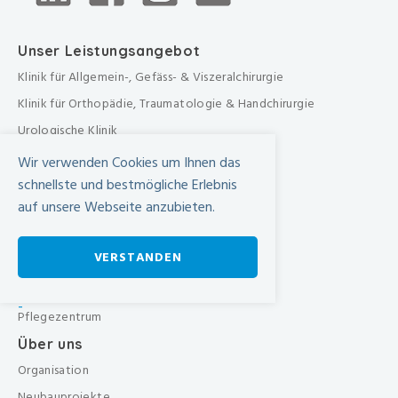
Unser Leistungsangebot
Klinik für Allgemein-, Gefäss- & Viszeralchirurgie
Klinik für Orthopädie, Traumatologie & Handchirurgie
Urologische Klinik
Medizinische Klinik
Wir verwenden Cookies um Ihnen das
Frauenklinik
schnellste und bestmögliche Erlebnis
auf unsere Webseite anzubieten.
Übergreifende medizinische Bereiche
Übergreifende Bereiche
VERSTANDEN
Beratungen & Dienste
Therapien
-
Pflegezentrum
Über uns
Organisation
Neubauprojekte