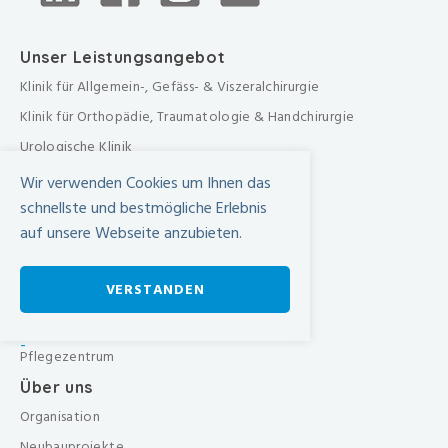
Unser Leistungsangebot
Klinik für Allgemein-, Gefäss- & Viszeralchirurgie
Klinik für Orthopädie, Traumatologie & Handchirurgie
Urologische Klinik
Medizinische Klinik
Wir verwenden Cookies um Ihnen das
Frauenklinik
schnellste und bestmögliche Erlebnis
auf unsere Webseite anzubieten.
Übergreifende medizinische Bereiche
Übergreifende Bereiche
VERSTANDEN
Beratungen & Dienste
Therapien
-
Pflegezentrum
Über uns
Organisation
Neubauprojekte